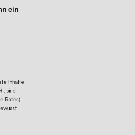
nn ein
ete Inhalte
h, sind
ce Rates)
bewusst