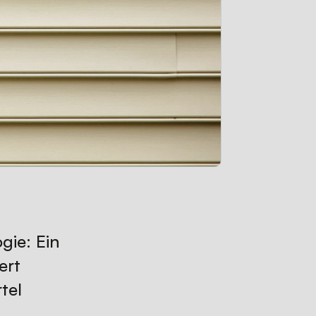
gie: Ein
ert
tel