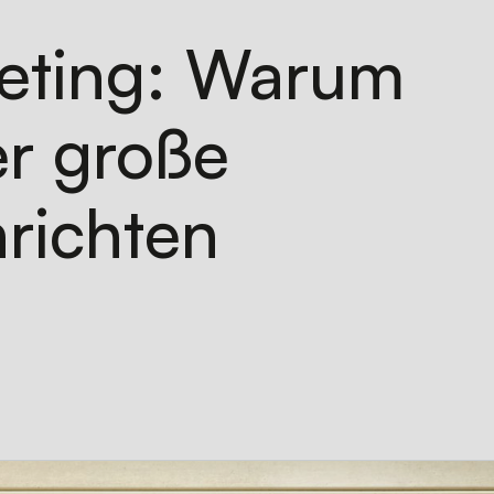
keting: Warum
er große
richten