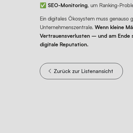
✅
SEO-Monitoring
, um Ranking-Probl
Ein digitales Ökosystem muss genauso g
Unternehmenszentrale.
Wenn kleine Mä
Vertrauensverlusten – und am Ende s
digitale Reputation.
Zurück zur Listenansi
Z
u
r
ü
c
k
z
u
r
L
i
s
t
e
n
a
n
s
i
c
h
t