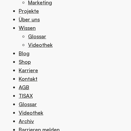
Marketing
Projekte
Über uns
Wissen
Glossar
Videothek
Blog
Shop
Karriere
Kontakt
AGB
TISAX
Glossar
Videothek
Archiv
Barrieren melden