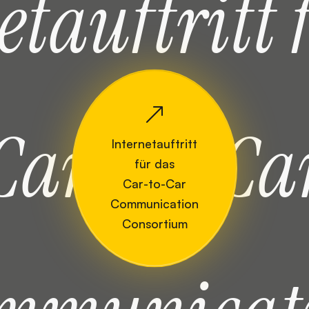
e
t
a
u
f
t
r
i
t
t
C
a
r
-
t
o
-
C
a
I
n
t
e
r
n
e
t
a
u
f
t
r
i
t
t
f
ü
r
d
a
s
Internetauftritt für das C
C
a
r
-
t
o
-
C
a
r
C
o
m
m
u
n
i
c
a
t
i
o
n
C
o
n
s
o
r
t
i
u
m