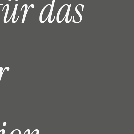
f
ü
r
d
a
s
r
ar-to-Car Communication Consortium