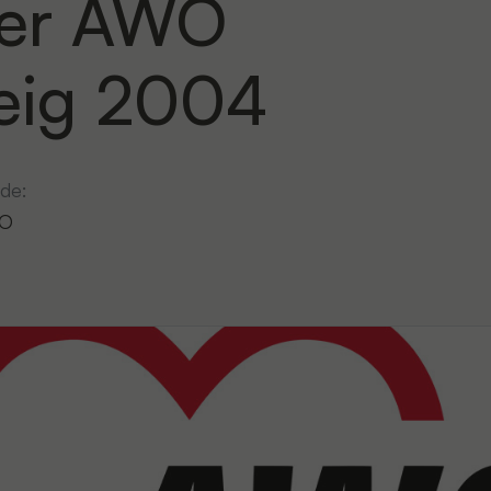
der AWO
eig 2004
de:
O