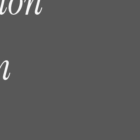
i
o
n
m