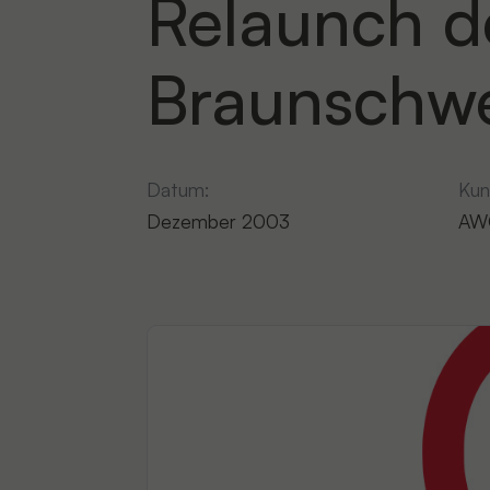
Relaunch 
Braunschw
Datum:
Kun
Dezember 2003
AW