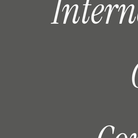
I
n
t
e
r
n