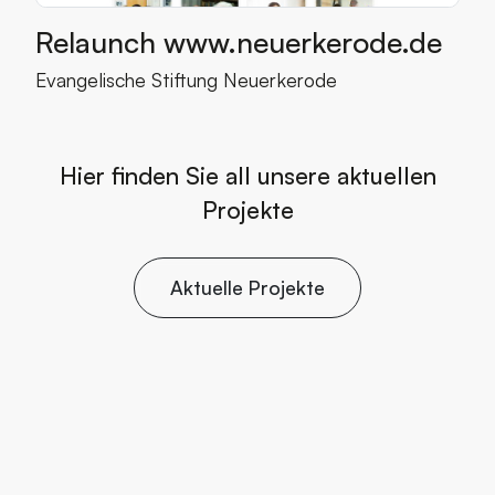
Relaunch www.neuerkerode.de
Mehr über den Kunden
Evangelische Stiftung Neuerkerode
Hier finden Sie all unsere aktuellen
Projekte
Aktuelle Projekte
A
k
t
u
e
l
l
e
P
r
o
j
e
k
t
e
Lassen Sie uns gem
L
a
s
s
e
n
S
i
e
u
n
s