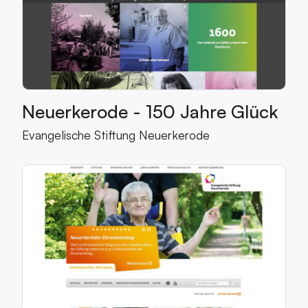
Neuerkerode - 150 Jahre Glück
Mehr über den Kunden
Evangelische Stiftung Neuerkerode
Mehr lesen über Relaunch www.neuerkerode.de
Kategorien