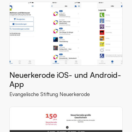
Mehr lesen über Neuerkerode iOS- und Android-App
Kategorien
Neuerkerode iOS- und Android-
App
Mehr über den Kunden
Evangelische Stiftung Neuerkerode
Mehr lesen über Neuerkerode - 150 Jahre Glück
Kategorien