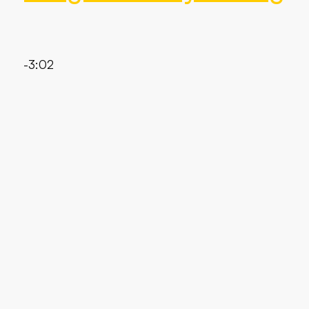
0:00
-3:02
Ein MP3-File des BRAINWORXX-Songs, den Andy Bermig
2004 für BRAINWORXX komponiert und eingespielt hat.