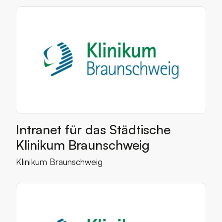
Mehr lesen über Intranet für das Städtische Klinikum
Kategorien
Intranet für das Städtische
Klinikum Braunschweig
Mehr über den Kunden
Klinikum Braunschweig
Mehr lesen über WBT
Kategorien