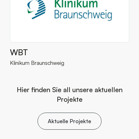
WBT
Mehr über den Kunden
Klinikum Braunschweig
Hier finden Sie all unsere aktuellen
Projekte
Aktuelle Projekte
A
k
t
u
e
l
l
e
P
r
o
j
e
k
t
e